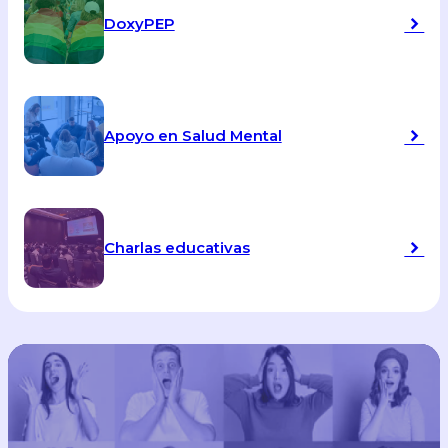
DoxyPEP
Apoyo en Salud Mental
Charlas educativas