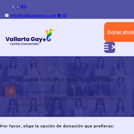
EN
ES
info@vallartagaycc.org
Donar ahor
O&APV y Vallarta Gay+CC
presentan su nueva línea de
camisetas de edición limitada.
Tu apoyo fortalece nuestra comunidad
https://outandaboutpv.com/oapv-vallarta-gaycc-
unveil-new-limited-edition-t-shirt-line/
Tu donación nos ayuda a promover la salud, el
bienestar y el empoderamiento dentro de la
comunidad LGBTQ+.
Por favor, elige la opción de donación que prefieras: