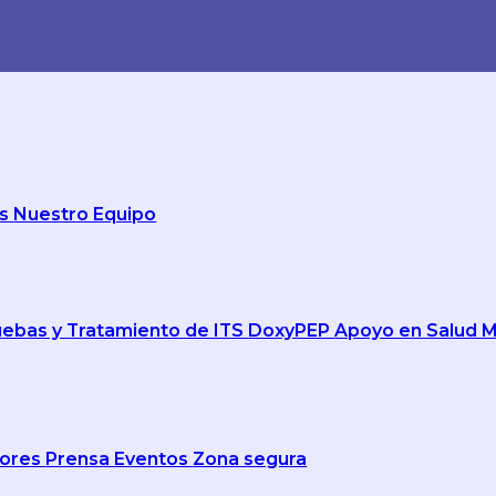
os
Nuestro Equipo
uebas y Tratamiento de ITS
DoxyPEP
Apoyo en Salud 
ores
Prensa
Eventos
Zona segura