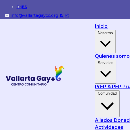
EN
ES
info@vallartagaycc.org
Inicio
Nosotros
Quienes som
Servicios
Elixir Mixer
PrEP & PEP
Pr
Comunidad
Aliados
Donad
Actividades
Explorar más servicios