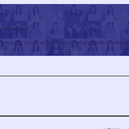
 comunidad
mover la salud, el bienestar y el empoderamient