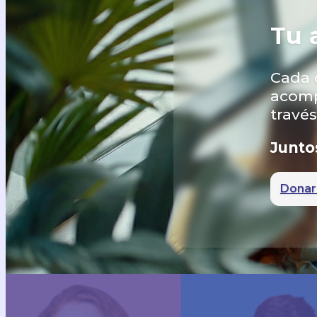
Tu 
Cada 
acomp
travé
Junto
Donar