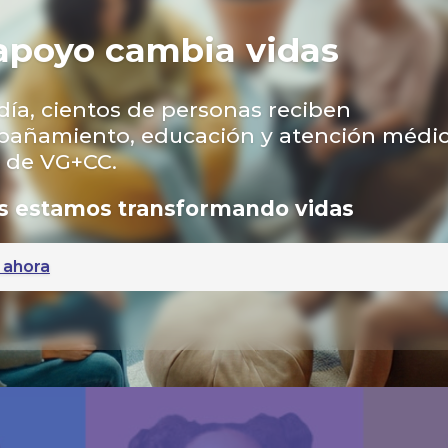
apoyo cambia vidas
día, cientos de personas reciben
añamiento, educación y atención médic
s de VG+CC.
s estamos transformando vidas
 ahora