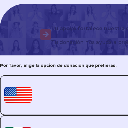
Pruebas y Tratamiento de ITS
Tu apoyo fortalece nuestra
Tu donación nos ayuda a pro
PrEP & PEP
Por favor, elige la opción de donación que prefieras:
DoxyPEP