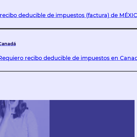
recibo deducible de impuestos (factura) de MÉXI
Canadá
Requiero recibo deducible de impuestos en Cana