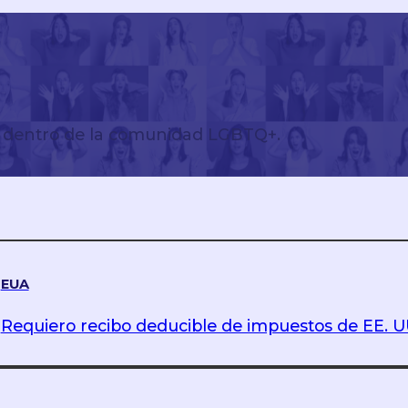
o dentro de la comunidad LGBTQ+.
EUA
Requiero recibo deducible de impuestos de EE. U